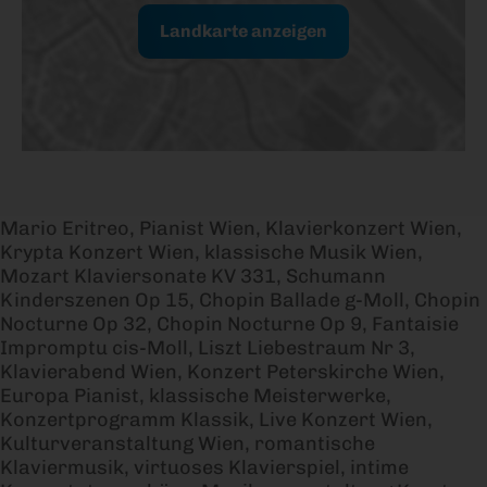
Fryderyk Chopin (1810 - 1849)
Landkarte anzeigen
Ballade Op. 23 Nr. 1, in g-Moll
Nocturne Op 32 Nr. 1, in H-
Du
Mario Eritreo, Pianist Wien, Klavierkonzert Wien,
Nocturne Op. 9 Nr. 1, in b-
Krypta Konzert Wien, klassische Musik Wien,
Mo
Mozart Klaviersonate KV 331, Schumann
Fantaisie Impromptu Op. 66, in cis-Moll
Kinderszenen Op 15, Chopin Ballade g-Moll, Chopin
Franz Liszt (1811 -
Nocturne Op 32, Chopin Nocturne Op 9, Fantaisie
188
Impromptu cis-Moll, Liszt Liebestraum Nr 3,
Liebestraum S. 541 Nr. 3, "Oh Lieb, so lang
Klavierabend Wien, Konzert Peterskirche Wien,
du lieben kannst"
Europa Pianist, klassische Meisterwerke,
Johann Strauss Sohn (1825 - 1899)
Konzertprogramm Klassik, Live Konzert Wien,
Kulturveranstaltung Wien, romantische
Klaviermusik, virtuoses Klavierspiel, intime