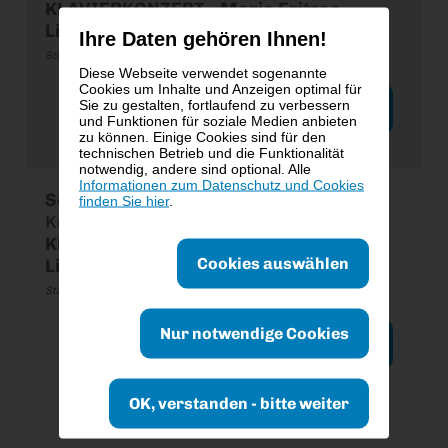
KLAVIERKONZERT - Mario Eritreo -
Liebestraum
Ihre Daten gehören Ihnen!
Stanglmayr Dorothee
Diese Webseite verwendet sogenannte
Cookies um Inhalte und Anzeigen optimal für
Sie zu gestalten, fortlaufend zu verbessern
Tickets ab € 34,00
und Funktionen für soziale Medien anbieten
zu können. Einige Cookies sind für den
technischen Betrieb und die Funktionalität
notwendig, andere sind optional. Alle
Informationen zum Datenschutz und Cookies
So., 30.08.2026
,
17:00 Uhr
finden Sie hier
.
Krypta der Peterskirche, Wien
KLAVIERKONZERT - Mario Eritreo -
Cookies auswählen
Liebestraum
Stanglmayr Dorothee
Nur notwendige Cookies
Tickets ab € 34,00
OK, verstanden - bitte weiter