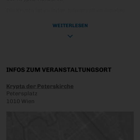
Die Krypta ist zu jeder Jahreszeit angenehm
temperiert.
WEITERLESEN
Programm:
Wolfgang Amadeus Mozart (1756 -
179
Sonate A Dur, KV 331, Andante grazioso -
Minuetto - Alla Turca, Allegrino.
INFOS ZUM VERANSTALTUNGSORT
Robert Schumann (1810 - 1856)
Krypta der Peterskirche
Kinderszenen Op. 15
Petersplatz
1. Von fremden Ländern und Menschen 2.
1010 Wien
Kuriose Geschichte 3. Hasche-Mann 4.
Bittendes Kind 5. Glückes genug 6.
Wichtige Begebenheit 7. Träumerei 8. Am
Kamin 9. Ritter vom Steckenpferd 10. Fast
zu ernst 11. Fürchtenmachen 12. Kind im
Einschlummern 13. Der Dichter spricht