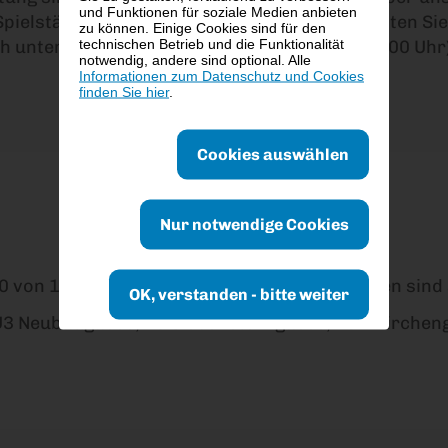
und Funktionen für soziale Medien anbieten
Spielstätte bzw. für diese Veranstaltung erhalten Si
zu können. Einige Cookies sind für den
technischen Betrieb und die Funktionalität
h unter Tel. 01 58885 (täglich von 8:00 bis 20:00 Uhr)
notwendig, andere sind optional. Alle
Informationen zum Datenschutz und Cookies
finden Sie hier
.
Cookies auswählen
Nur notwendige Cookies
0 von 17:00 - 8:00 Uhr in der Stiftgasse. Karten sin
OK, verstanden - bitte weiter
, U3 Neubaugasse, 49 Siebensterngasse, 13A Kirch